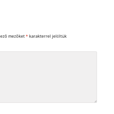
lező mezőket
*
karakterrel jelöltük