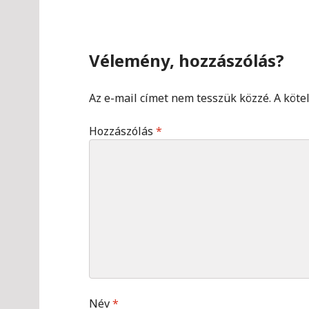
v
i
g
a
t
i
o
Vélemény, hozzászólás?
n
Az e-mail címet nem tesszük közzé.
A köte
Hozzászólás
*
Név
*