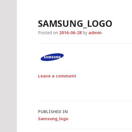
S
k
i
SAMSUNG_LOGO
p
t
Posted on
2016-06-28
by
admin
o
c
o
n
t
e
Leave a comment
n
t
P
o
PUBLISHED IN
s
Samsung_logo
t
n
a