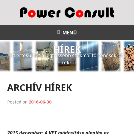
S
k
i
p
Power Consult
t
MENÜ
o
HÍREK
c
o
Itt értesülhet a legfrissebb szakmai történésekről,
n
hírekről.
t
e
n
ARCHÍV HÍREK
t
Posted on
2016-06-30
2015 december: A VET módosítása alapján az