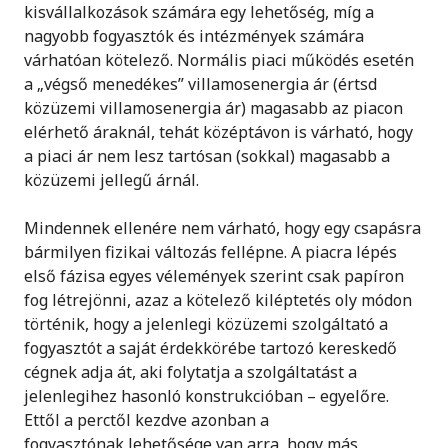
kisvállalkozások számára egy lehetőség, míg a
nagyobb fogyasztók és intézmények számára
várhatóan kötelező. Normális piaci működés esetén
a „végső menedékes” villamosenergia ár (értsd
közüzemi villamosenergia ár) magasabb az piacon
elérhető áraknál, tehát középtávon is várható, hogy
a piaci ár nem lesz tartósan (sokkal) magasabb a
közüzemi jellegű árnál.
Mindennek ellenére nem várható, hogy egy csapásra
bármilyen fizikai változás fellépne. A piacra lépés
első fázisa egyes vélemények szerint csak papíron
fog létrejönni, azaz a kötelező kiléptetés oly módon
történik, hogy a jelenlegi közüzemi szolgáltató a
fogyasztót a saját érdekkörébe tartozó kereskedő
cégnek adja át, aki folytatja a szolgáltatást a
jelenlegihez hasonló konstrukcióban – egyelőre.
Ettől a perctől kezdve azonban a
fogyasztónak lehetősége van arra, hogy más