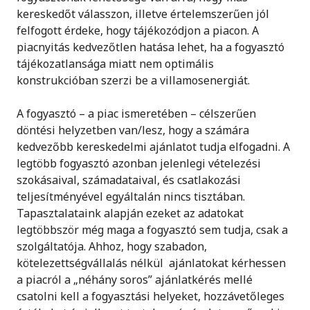
kereskedőt válasszon, illetve értelemszerűen jól
felfogott érdeke, hogy tájékozódjon a piacon. A
piacnyitás kedvezőtlen hatása lehet, ha a fogyasztó
tájékozatlansága miatt nem optimális
konstrukcióban szerzi be a villamosenergiát.
A fogyasztó – a piac ismeretében – célszerűen
döntési helyzetben van/lesz, hogy a számára
kedvezőbb kereskedelmi ajánlatot tudja elfogadni. A
legtöbb fogyasztó azonban jelenlegi vételezési
szokásaival, számadataival, és csatlakozási
teljesítményével egyáltalán nincs tisztában.
Tapasztalataink alapján ezeket az adatokat
legtöbbször még maga a fogyasztó sem tudja, csak a
szolgáltatója. Ahhoz, hogy szabadon,
kötelezettségvállalás nélkül ajánlatokat kérhessen
a piacról a „néhány soros” ajánlatkérés mellé
csatolni kell a fogyasztási helyeket, hozzávetőleges